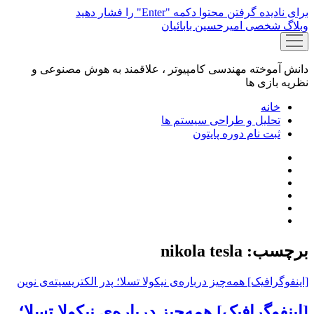
برای نادیده گرفتن محتوا دکمه "Enter" را فشار دهید
وبلاگ شخصی امیرحسین بابائیان
باز
کردن
منو
دانش آموخته مهندسی کامپیوتر ، علاقمند به هوش مصنوعی و
نظریه بازی ها
خانه
تحلیل و طراحی سیستم ها
ثبت نام دوره پایتون
phone
برچسب:
nikola tesla
[اینفوگرافیک] همه‌چیز درباره‌ی نیکولا تسلا؛ پدر الکتریسیته‌ی نوین
[اینفوگرافیک] همه‌چیز درباره‌ی نیکولا تسلا؛