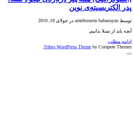
پدر الکتریسیته‌ی نوین
توسط
amirhossein babaeayan
در
جولای 18, 2019
آنچه باید از تسلا بدانیم.
[اینفوگرافیک]
ادامه مطلب
همه‌چیز
by Compete Themes.
Tribes WordPress Theme
درباره‌ی
رفتن
نیکولا
به
تسلا؛
بالا
پدر
الکتریسیته‌ی
نوین