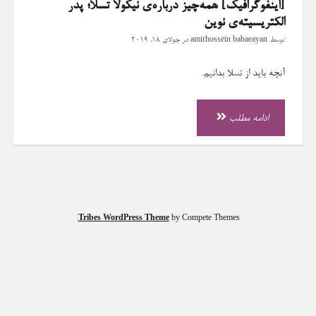
[اینفوگرافیک] همه‌چیز درباره‌ی نیکولا تسلا؛ پدر
الکتریسیته‌ی نوین
توسط
amirhossein babaeayan
در
جولای 18, 2019
آنچه باید از تسلا بدانیم.
[اینفوگرافیک]
ادامه مطلب
همه‌چیز
درباره‌ی
نیکولا
تسلا؛
پدر
الکتریسیته‌ی
Tribes WordPress Theme
by Compete Themes.
نوین