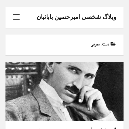
وبلاگ شخصی امیرحسین بابائیان
باز
کردن
منو
دسته:
معرفی
خانه
تحلیل و طراحی سیستم ها
ثبت نام دوره پایتون
phone