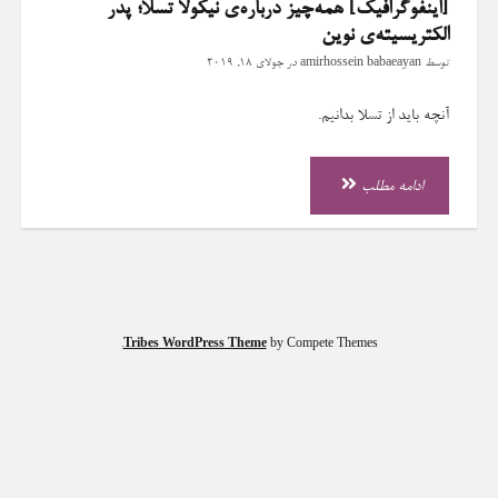
[اینفوگرافیک] همه‌چیز درباره‌ی نیکولا تسلا؛ پدر
الکتریسیته‌ی نوین
توسط
amirhossein babaeayan
در
جولای 18, 2019
آنچه باید از تسلا بدانیم.
[اینفوگرافیک]
ادامه مطلب
همه‌چیز
درباره‌ی
نیکولا
تسلا؛
پدر
الکتریسیته‌ی
Tribes WordPress Theme
by Compete Themes.
نوین