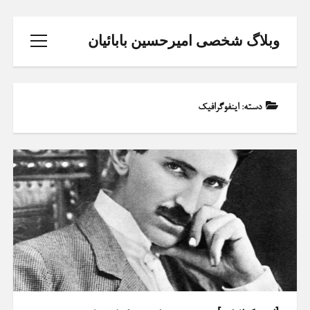
وبلاگ شخصی امیرحسین بابائیان
باز
کردن
منو
دسته:
اینفوگرافیک
خانه
تحلیل و طراحی سیستم ها
ثبت نام دوره پایتون
phone