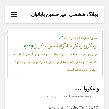
وبلاگ شخصی امیرحسین بابائیان
باز
کردن
منو
خانه
تحلیل و طراحی سیستم ها
ثبت نام دوره پایتون
و مکروا …
توسط
amirhossein babaeayan
در
سپتامبر 25, 2021
phone
وَمَكَروا وَمَكَرَ اللَّهُ ۖ وَاللَّهُ خَيرُ الماكِرينَ﴿۵۴﴾