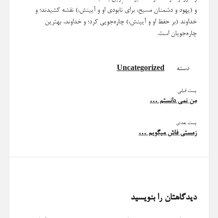
و (یهود و دشمنان مسیح، برای نابودی او و آیینش،) نقشه کشیدند؛ و
خداوند (بر حفظ او و آیینش،) چاره‌جویی کرد؛ و خداوند، بهترین
چاره‌جویان است.
دسته
Uncategorized
پست قبلی
من نمی دانستم …
پست بعدی
زمستی فاش میگویم …
دیدگاهتان را بنویسید